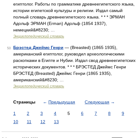
египтолог. Работы по грамматике древнеегипетского языка,
истории египетской культуры и религии. Издал самый
полный словарь древнеегипетского языка. * * * ЭРМАН
Адольф ЭРМАН (Erman) Адольф (1854 1937),
немецкий&#8230; …
Энциклопедический словарь
Брэстед Джеймс Генри
— (Breasted) (1865 1935),
50
американский египтолог, руководил археологическими
раскопками в Египте и Нубии. Издал свод древнеегипетских
исторических документов. * * * БРЭСТЕД Джеймс Генри
БРЭСТЕД (Breasted) Джеймс Генри (1865 1935),
американский&#8230; …
Энциклопедический словарь
Страницы
←
Предыдущая
Следующая
→
1
2
3
4
5
6
7
8
9
10
11
12
13