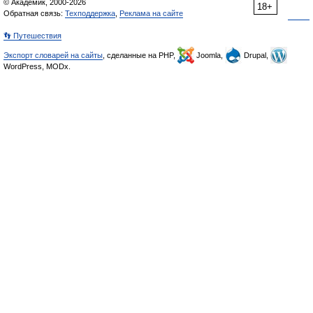
© Академик, 2000-2026
18+
Обратная связь:
Техподдержка
,
Реклама на сайте
👣 Путешествия
Экспорт словарей на сайты
, сделанные на PHP,
Joomla,
Drupal,
WordPress, MODx.