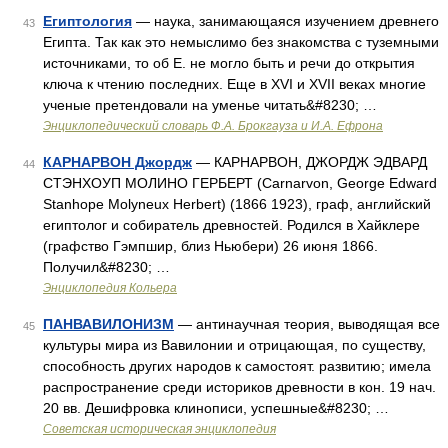
Египтология
— наука, занимающаяся изучением древнего
43
Египта. Так как это немыслимо без знакомства с туземными
источниками, то об Е. не могло быть и речи до открытия
ключа к чтению последних. Еще в XVI и XVII веках многие
ученые претендовали на уменье читать&#8230; …
Энциклопедический словарь Ф.А. Брокгауза и И.А. Ефрона
КАРНАРВОН Джордж
— КАРНАРВОН, ДЖОРДЖ ЭДВАРД
44
СТЭНХОУП МОЛИНО ГЕРБЕРТ (Carnarvon, George Edward
Stanhope Molyneux Herbert) (1866 1923), граф, английский
египтолог и собиратель древностей. Родился в Хайклере
(графство Гэмпшир, близ Ньюбери) 26 июня 1866.
Получил&#8230; …
Энциклопедия Кольера
ПАНВАВИЛОНИЗМ
— антинаучная теория, выводящая все
45
культуры мира из Вавилонии и отрицающая, по существу,
способность других народов к самостоят. развитию; имела
распространение среди историков древности в кон. 19 нач.
20 вв. Дешифровка клинописи, успешные&#8230; …
Советская историческая энциклопедия